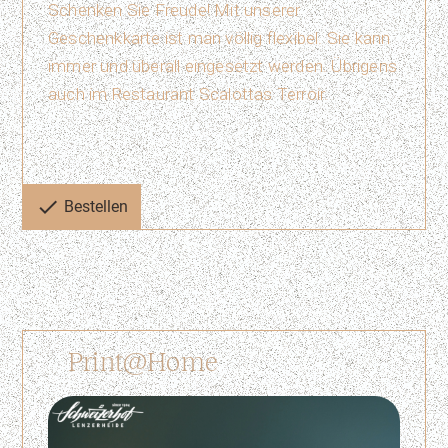
Schenken Sie Freude! Mit unserer
Geschenkkarte ist man völlig flexibel. Sie kann
immer und überall eingesetzt werden. Übrigens
auch im Restaurant Scalottas Terroir.
check
Bestellen
Print@Home